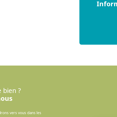
Infor
 bien ?
nous
drons vers vous dans les