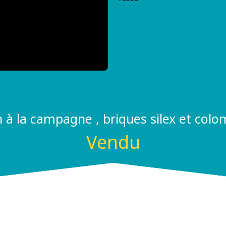
 à la campagne , briques silex et col
Vendu