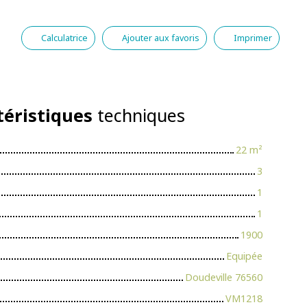
Calculatrice
Ajouter aux favoris
Imprimer
téristiques
techniques
22
m²
3
1
1
1900
Equipée
Doudeville 76560
VM1218