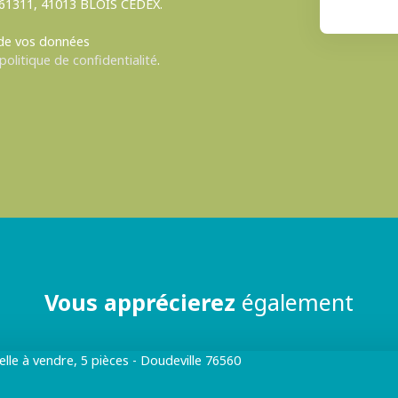
S 61311, 41013 BLOIS CEDEX.
 de vos données
politique de confidentialité
.
Vous apprécierez
également