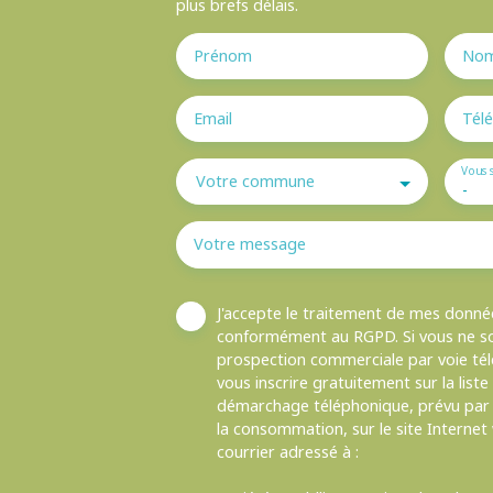
plus brefs délais.
Prénom
No
Email
Tél
Vous 
Votre commune
-
Votre message
J'accepte le traitement de mes donné
conformément au RGPD. Si vous ne sou
prospection commerciale par voie té
vous inscrire gratuitement sur la list
démarchage téléphonique, prévu par l
la consommation, sur le site Internet
courrier adressé à :