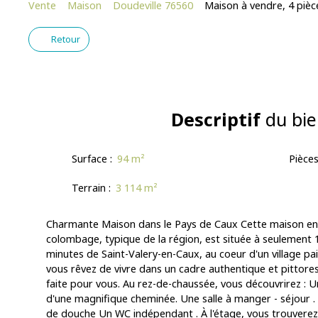
Vente
Maison
Doudeville 76560
Maison à vendre, 4 pièc
Retour
Descriptif
du bie
Surface
:
94
m²
Pièce
Terrain
:
3 114
m²
Charmante Maison dans le Pays de Caux Cette maison en p
colombage, typique de la région, est située à seulement 
minutes de Saint-Valery-en-Caux, au coeur d'un village pai
vous rêvez de vivre dans un cadre authentique et pittore
faite pour vous. Au rez-de-chaussée, vous découvrirez :
d'une magnifique cheminée. Une salle à manger - séjour .
de douche Un WC indépendant . À l'étage, vous trouverez