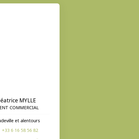
éatrice MYLLE
ENT COMMERCIAL
deville et alentours
+33 6 16 58 56 82