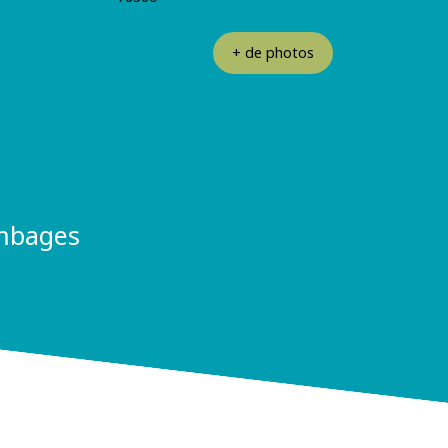
+ de photos
ombages