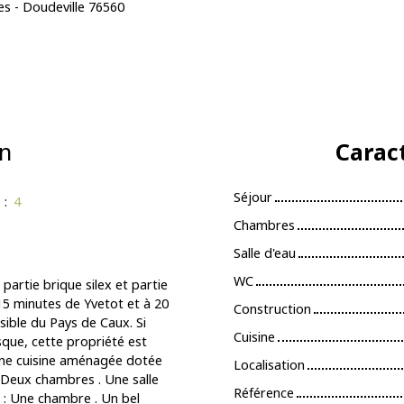
es - Doudeville 76560
n
Carac
Séjour
s
:
4
Chambres
Salle d'eau
WC
artie brique silex et partie
15 minutes de Yvetot et à 20
Construction
sible du Pays de Caux. Si
Cuisine
sque, cette propriété est
 Une cuisine aménagée dotée
Localisation
 Deux chambres . Une salle
Référence
 : Une chambre . Un bel