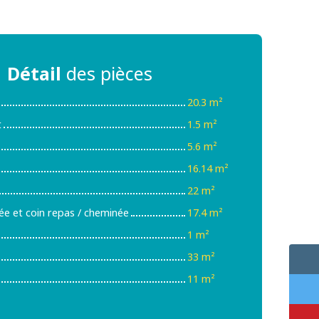
Détail
des pièces
20.3 m²
t
1.5 m²
5.6 m²
16.14 m²
22 m²
ée et coin repas / cheminée
17.4 m²
1 m²
33 m²
11 m²