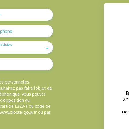
m
éphone
souhaitez
es personnelles
haitez pas faire l'objet de
B
léphonique, vous pouvez
AG
e d'opposition au
'article L223-1 du code de
Dou
 www.bloctel.gouv.fr ou par