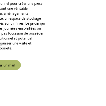
ionnel pour créer une pièce
ont une véritable
r des aménagements
iste, un espace de stockage
s sont infinies. Le jardin qui
es journées ensoleillées ou
 pas l'occasion de posséder
itionnel et potentiel
niser une visite et
opriété.
r un mail