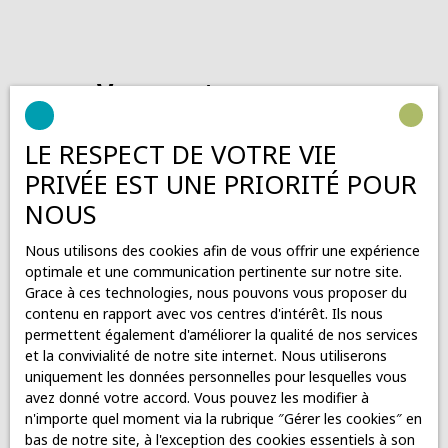
Vous ne trouvez pas
la propriété de vos rêves ?
LE RESPECT DE VOTRE VIE
PRIVÉE EST UNE PRIORITÉ POUR
Ne manquez plus aucun bien correspondant à votre
recherche en vous inscrivant à notre alerte mail !
NOUS
Prénom
Nous utilisons des cookies afin de vous offrir une expérience
optimale et une communication pertinente sur notre site.
Nom
Grace à ces technologies, nous pouvons vous proposer du
contenu en rapport avec vos centres d'intérêt. Ils nous
permettent également d'améliorer la qualité de nos services
Email
et la convivialité de notre site internet. Nous utiliserons
uniquement les données personnelles pour lesquelles vous
Téléphone
avez donné votre accord. Vous pouvez les modifier à
n'importe quel moment via la rubrique ″Gérer les cookies″ en
bas de notre site, à l'exception des cookies essentiels à son
Type d'offre