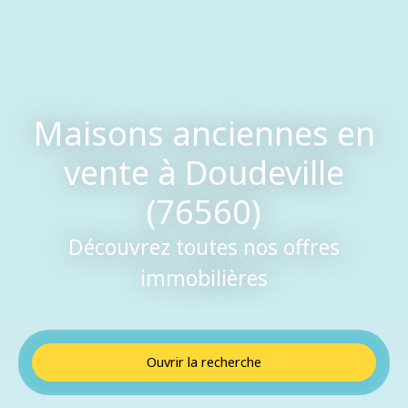
Maisons anciennes en
vente à Doudeville
(76560)
Découvrez toutes nos offres
immobilières
Ouvrir la recherche