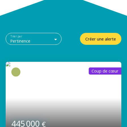
Trier par
Créer une alerte
Pertinence
Coup de cœur
445 000
€