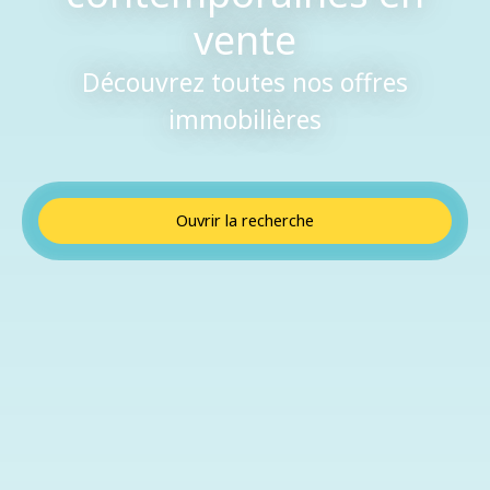
vente
Découvrez toutes nos offres
immobilières
Ouvrir la recherche
Type de bien
Maison Contemporaine
Localisation
Budget max (€)
Surface min (m²)