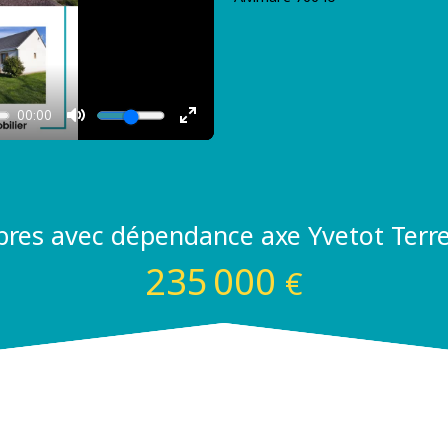
bres avec dépendance axe Yvetot Terre
235 000
€