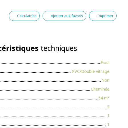
Calculatrice
Ajouter aux favoris
Imprimer
téristiques
techniques
Fioul
PVC/Double vitrage
Non
Cheminée
54
m²
3
1
1