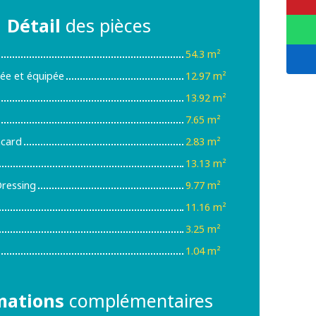
Détail
des pièces
54.3 m²
ée et équipée
12.97 m²
13.92 m²
7.65 m²
acard
2.83 m²
13.13 m²
ressing
9.77 m²
11.16 m²
3.25 m²
1.04 m²
mations
complémentaires