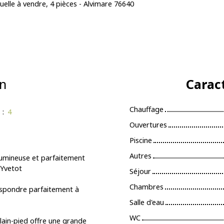
uelle à vendre, 4 pièces - Alvimare 76640
n
Carac
Chauffage
s
:
4
Ouvertures
Piscine
Autres
lumineuse et parfaitement
 Yvetot
Séjour
Chambres
respondre parfaitement à
Salle d'eau
WC
plain-pied offre une grande