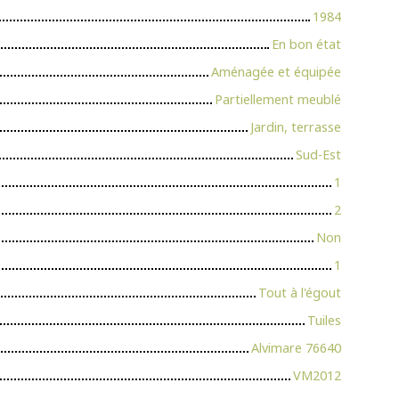
1984
En bon état
Aménagée et équipée
Partiellement meublé
Jardin, terrasse
Sud-Est
1
2
Non
1
Tout à l'égout
Tuiles
Alvimare 76640
VM2012