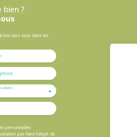
 bien ?
nous
drons vers vous dans les
m
éphone
souhaitez
es personnelles
haitez pas faire l'objet de