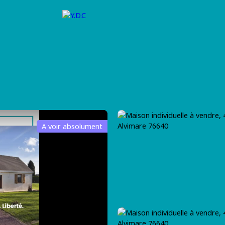
VENDRE
FINANCEMENT
ASSURANCE
RECRUTEMEN
A voir absolument
uler chez Y.D.C