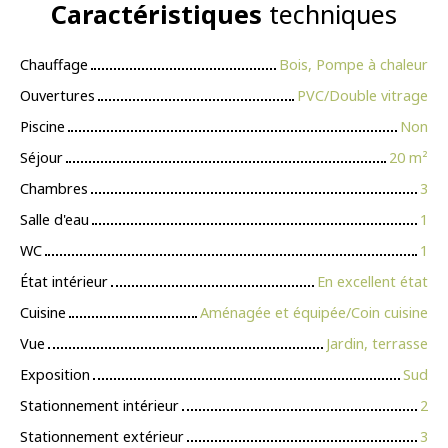
Caractéristiques
techniques
Chauffage
Bois, Pompe à chaleur
Ouvertures
PVC/Double vitrage
Piscine
Non
Séjour
20
m²
Chambres
3
Salle d'eau
1
WC
1
État intérieur
En excellent état
Cuisine
Aménagée et équipée/Coin cuisine
Vue
Jardin, terrasse
Exposition
Sud
Stationnement intérieur
2
Stationnement extérieur
3