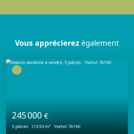
Vous apprécierez
également
245 000
€
5
pièces
113.53
m²
Yvetot 76190