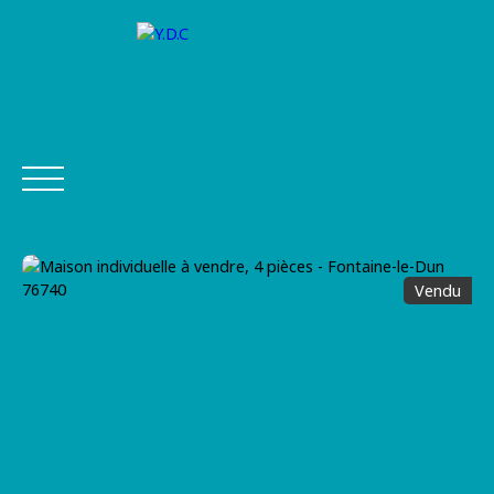
Vendu
ACHETER
VENDRE
FINANCEMENT
ASSURANCE
Être
Estimer
Postuler
rappel
mon bien
chez Y.D.C
é