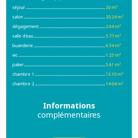
séjour
20 m²
salon
20.24 m²
dégagement
2.64 m²
salle d'eau
5.77 m²
buanderie
6.54 m²
wc
1.25 m²
palier
5.61 m²
chambre 1
13.10 m²
chambre 2
14.04 m²
Informations
complémentaires