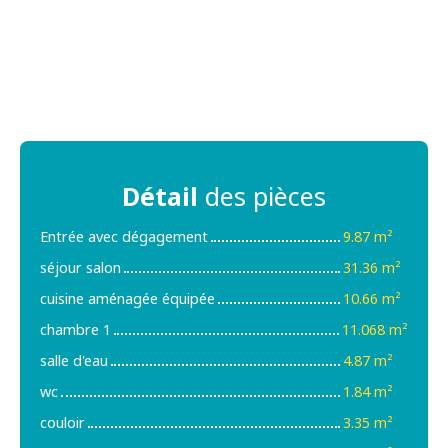
Détail
des pièces
Entrée avec dégagement
9.87 m²
séjour salon
31.36 m²
cuisine aménagée équipée
10.66 m²
chambre 1
11.068 m²
salle d'eau
4.87 m²
wc
1.84 m²
couloir
3.35 m²