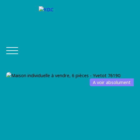
A voir absolument
ACHETER
VENDRE
FINANCEMENT
ASSURANCE
Être
Estimer
Postuler
rappel
mon bien
chez Y.D.C
é