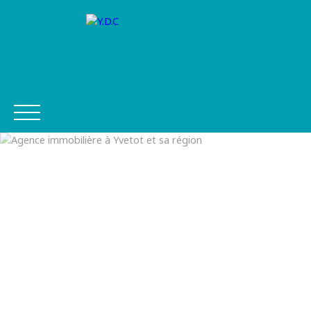
ACHETER
VENDRE
FINANCEMENT
ASSURANCE
Être
Estimer
Postuler
rappel
mon bien
chez Y.D.C
é