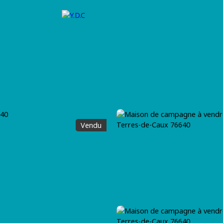
VENDRE
FINANCEMENT
ASSURANCE
RECRUTEMEN
Vendu
uler chez Y.D.C