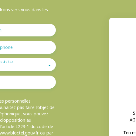
drons vers vous dans les
m
éphone
souhaitez
es personnelles
haitez pas faire l'objet de
S
léphonique, vous pouvez
AG
e d'opposition au
'article L223-1 du code de
Terres
 www.bloctel.gouv.fr ou par