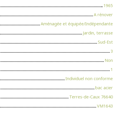
1965
A rénover
Aménagée et équipée/Indépendante
Jardin, terrasse
Sud-Est
3
Non
1
Individuel non conforme
bac acier
Terres-de-Caux 76640
VM1643