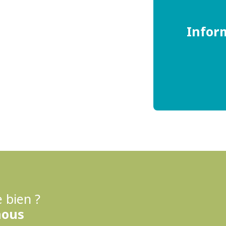
Infor
 bien ?
nous