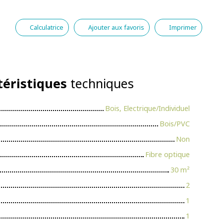
Calculatrice
Ajouter aux favoris
Imprimer
téristiques
techniques
Bois, Electrique/Individuel
Bois/PVC
Non
Fibre optique
30
m²
2
1
1