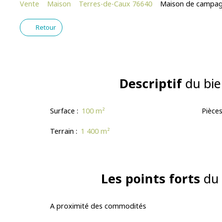
Vente
Maison
Terres-de-Caux 76640
Maison de campagn
Retour
Descriptif
du bie
Surface
:
100
m²
Pièce
Terrain
:
1 400
m²
Les points forts
du 
A proximité des commodités