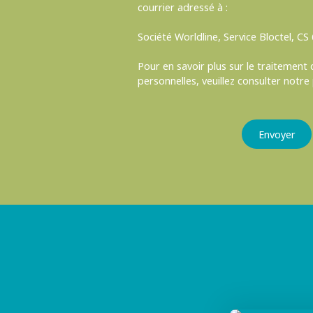
courrier adressé à :
Société Worldline, Service Bloctel, C
Pour en savoir plus sur le traitement
personnelles, veuillez consulter notre
Envoyer