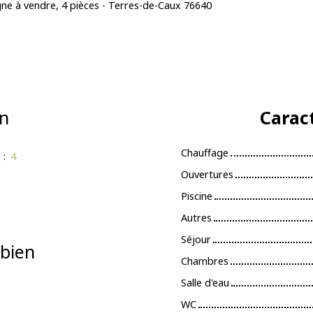
e à vendre, 4 pièces - Terres-de-Caux 76640
n
Carac
Chauffage
s
:
4
Ouvertures
Piscine
Autres
Séjour
bien
Chambres
Salle d'eau
WC