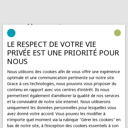
Vous ne trouvez pas
la propriété de vos rêves ?
LE RESPECT DE VOTRE VIE
PRIVÉE EST UNE PRIORITÉ POUR
Ne manquez plus aucun bien correspondant à votre
recherche en vous inscrivant à notre alerte mail !
NOUS
Prénom
Nous utilisons des cookies afin de vous offrir une expérience
optimale et une communication pertinente sur notre site.
Nom
Grace à ces technologies, nous pouvons vous proposer du
contenu en rapport avec vos centres d'intérêt. Ils nous
permettent également d'améliorer la qualité de nos services
Email
et la convivialité de notre site internet. Nous utiliserons
uniquement les données personnelles pour lesquelles vous
Téléphone
avez donné votre accord. Vous pouvez les modifier à
n'importe quel moment via la rubrique ″Gérer les cookies″ en
bas de notre site, à l'exception des cookies essentiels à son
Type d'offre