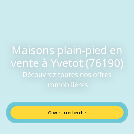
Maisons plain-pied en
vente à Yvetot (76190)
Découvrez toutes nos offres
immobilières
Ouvrir la recherche
Type de bien