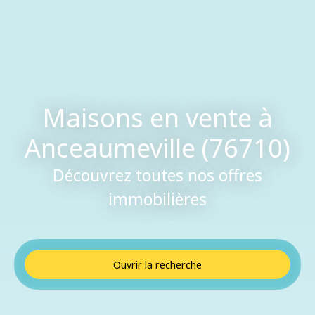
Maisons en vente à
Anceaumeville (76710)
Découvrez toutes nos offres
immobilières
Ouvrir la recherche
Type de bien