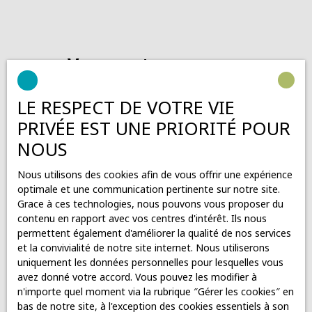
Vous ne trouvez pas
la propriété de vos rêves ?
LE RESPECT DE VOTRE VIE
PRIVÉE EST UNE PRIORITÉ POUR
Ne manquez plus aucun bien correspondant à votre
recherche en vous inscrivant à notre alerte mail !
NOUS
Prénom
Nous utilisons des cookies afin de vous offrir une expérience
optimale et une communication pertinente sur notre site.
Nom
Grace à ces technologies, nous pouvons vous proposer du
contenu en rapport avec vos centres d'intérêt. Ils nous
permettent également d'améliorer la qualité de nos services
Email
et la convivialité de notre site internet. Nous utiliserons
uniquement les données personnelles pour lesquelles vous
Téléphone
avez donné votre accord. Vous pouvez les modifier à
n'importe quel moment via la rubrique ″Gérer les cookies″ en
bas de notre site, à l'exception des cookies essentiels à son
Type d'offre