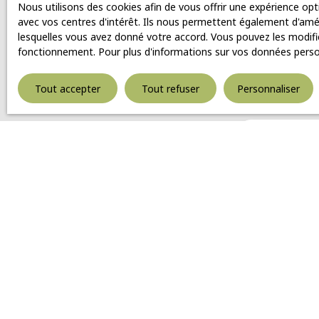
Nous utilisons des cookies afin de vous offrir une expérience o
avec vos centres d'intérêt. Ils nous permettent également d'améli
lesquelles vous avez donné votre accord. Vous pouvez les modifie
fonctionnement. Pour plus d'informations sur vos données person
Tout accepter
Tout refuser
Personnaliser
Ne manquez plus a
Prénom
Téléphone
Type d'offre
Vente
Budget max (€
J'accepte l
souhaitez p
inscrire gra