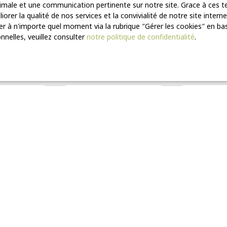
ptimale et une communication pertinente sur notre site. Grace à ces
orer la qualité de nos services et la convivialité de notre site inte
r à n'importe quel moment via la rubrique ″Gérer les cookies″ en bas 
Vous ne trouvez pas
nelles, veuillez consulter
notre politique de confidentialité
.
la propriété de vos rêves ?
ucun bien correspondant à votre recherche en vous inscrivant à not
Nom
Email
Type de bien
Localisation
Maison
Cany-Barville
)
Surface min (m²)
Pièces min
e traitement de mes données personnelles conformément au RGPD. 
as faire l'objet de prospection commerciale par voie téléphonique,
tuitement sur la liste d'opposition au démarchage téléphonique, prév