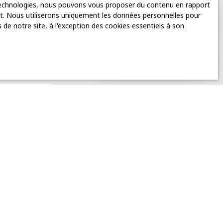
 technologies, nous pouvons vous proposer du contenu en rapport
rnet. Nous utiliserons uniquement les données personnelles pour
de notre site, à l'exception des cookies essentiels à son
Prendre rendez-vous
re alerte mail !
 (76450)
Si vous ne
 vous pouvez vous
u par l'article