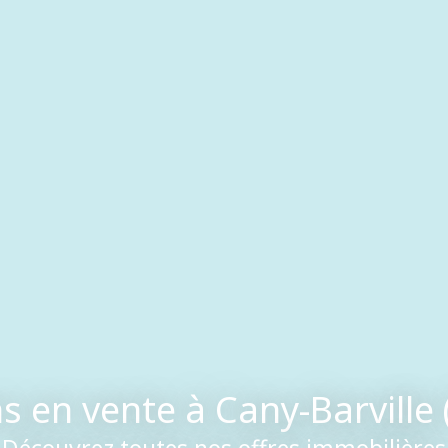
 en vente à Cany-Barville
Découvrez toutes nos offres immobilières