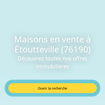
Maisons en vente à
Étoutteville (76190)
Découvrez toutes nos offres
immobilières
Ouvrir la recherche
Type de bien