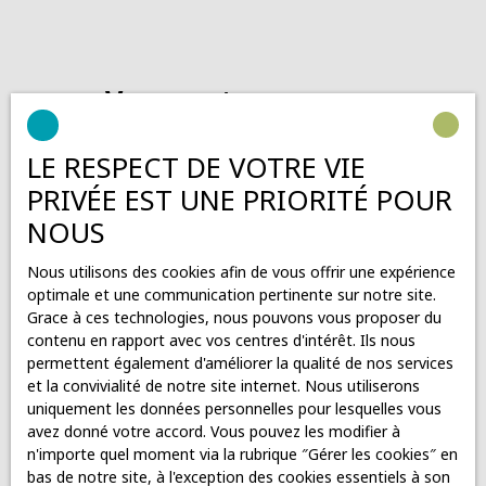
Vous ne trouvez pas
la propriété de vos rêves ?
LE RESPECT DE VOTRE VIE
PRIVÉE EST UNE PRIORITÉ POUR
Ne manquez plus aucun bien correspondant à votre
recherche en vous inscrivant à notre alerte mail !
NOUS
Prénom
Nous utilisons des cookies afin de vous offrir une expérience
optimale et une communication pertinente sur notre site.
Nom
Grace à ces technologies, nous pouvons vous proposer du
contenu en rapport avec vos centres d'intérêt. Ils nous
permettent également d'améliorer la qualité de nos services
Email
et la convivialité de notre site internet. Nous utiliserons
uniquement les données personnelles pour lesquelles vous
Téléphone
avez donné votre accord. Vous pouvez les modifier à
n'importe quel moment via la rubrique ″Gérer les cookies″ en
bas de notre site, à l'exception des cookies essentiels à son
Type d'offre