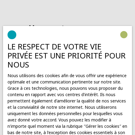
Vous ne trouvez pas
la propriété de vos rêves ?
LE RESPECT DE VOTRE VIE
PRIVÉE EST UNE PRIORITÉ POUR
Ne manquez plus aucun bien correspondant à votre
recherche en vous inscrivant à notre alerte mail !
NOUS
Prénom
Nous utilisons des cookies afin de vous offrir une expérience
optimale et une communication pertinente sur notre site.
Nom
Grace à ces technologies, nous pouvons vous proposer du
contenu en rapport avec vos centres d'intérêt. Ils nous
permettent également d'améliorer la qualité de nos services
Email
et la convivialité de notre site internet. Nous utiliserons
uniquement les données personnelles pour lesquelles vous
Téléphone
avez donné votre accord. Vous pouvez les modifier à
n'importe quel moment via la rubrique ″Gérer les cookies″ en
bas de notre site, à l'exception des cookies essentiels à son
Type d'offre