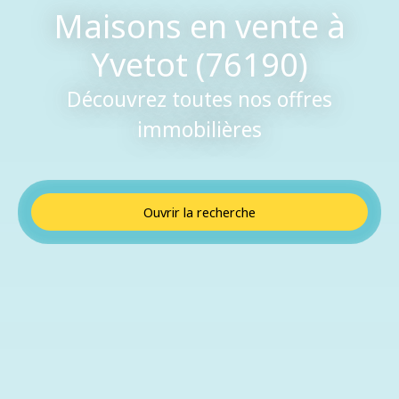
Maisons en vente à
Yvetot (76190)
Découvrez toutes nos offres
immobilières
Ouvrir la recherche
Type de bien
Maison
Localisation
Yvetot (76190)
Budget max (€)